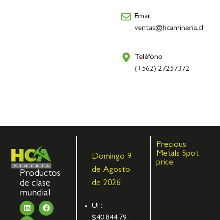
Email
ventas@hcamineria.cl
Teléfono
(+562) 27257372
Precious
Metals Spot
Domingo 9
price
de Agosto
Productos
de clase
de 2026
mundial
UF:
$40.844,79