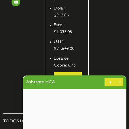
Dólar:
$913,86
Euro:
$1.053,08
UTM:
$71.649,00
Libra de
Cobre:
6,45
Cálculo
de
Asistente HCA
▾
×
bombas
TODOS LOS DERECHOS RESERVADOS – BY
ASCORP