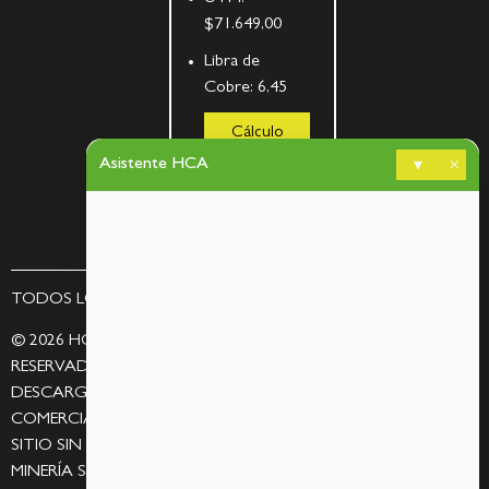
$71.649,00
Libra de
Cobre:
6,45
Cálculo
de
Asistente HCA
bombas
▾
×
TODOS LOS DERECHOS RESERVADOS – BY
ASCORP
© 2026 HCA MINERÍA SPA. TODOS LOS DERECHOS
RESERVADOS. QUEDA PROHIBIDA LA REPRODUCCIÓN,
DESCARGA, MODIFICACIÓN, DISTRIBUCIÓN O UTILIZACIÓN
COMERCIAL DE LAS IMÁGENES Y CONTENIDOS DE ESTE
SITIO SIN AUTORIZACIÓN PREVIA Y ESCRITA DE HCA
MINERÍA SPA.