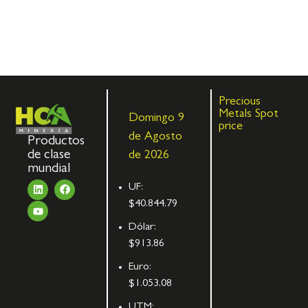
Precious
Metals Spot
Domingo 9
price
de Agosto
Productos
de clase
de 2026
mundial
UF:
$40.844,79
Dólar:
$913,86
Euro:
$1.053,08
UTM: