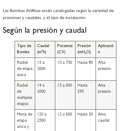
Las Bombas Anfibias están catalogadas según
la variedad de
presiones y caudales, y el tipo de instalación:
Según la presión y caudal
Tipo de
Caudal
Potencia
Presión
Aplicació
3
Bomba
(m
h)
(CV)
(mH
O)
n
2
Radial
15 a
10 a 750
Hasta 80
Alta
de etapa
2600
presión
única
Radial
14 a
15 a 600
Hasta
Alta
de
2000
295
presión
múltiples
etapas
Mixta de
120 a
12 a 600
Hasta 50
Alto
etapa
2500
caudal
única y