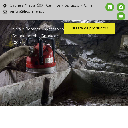
Gabriela Mistral 6091 Cerrillos / Santiago / Chile
ventas@hcamineria.cl
Mi lista de productos
Inicio
/
Bombas
/
Accesorios
/ Balsa
Grande bomba Grindex
1000kg