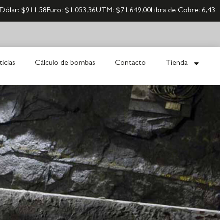
Dólar:
$911,58
Euro:
$1.053,36
UTM:
$71.649,00
Libra de Cobre:
6,43
icias
Cálculo de bombas
Contacto
Tienda