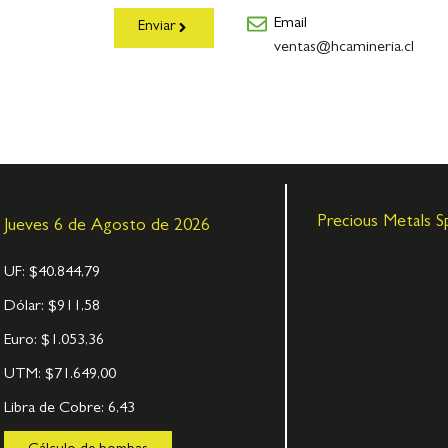
Email
Enviar
ventas@hcamineria.cl
Precious Metals S
Jueves 6 de Agosto de 2026
UF:
$40.844,79
Dólar:
$911,58
Euro:
$1.053,36
UTM:
$71.649,00
Libra de Cobre:
6,43