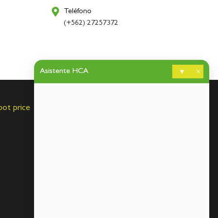
Teléfono
(+562) 27257372
Asistente HCA
▾
×
pot price