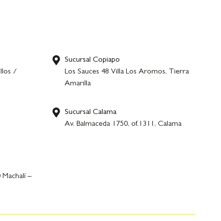
Sucursal Copiapo
llos /
Los Sauces 48 Villa Los Aromos, Tierra
Amarilla
Sucursal Calama
,
Av. Balmaceda 1750, of.1311, Calama
 Machalí –