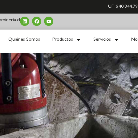
UF:
$40.844,79
mineria.cl
Quiénes Somos
Productos
Servicios
Not