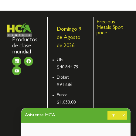
Precious
Metals Spot
Domingo 9
price
de Agosto
Productos
de clase
de 2026
mundial
UF:
$40.844,79
Dólar:
$913,86
Euro:
$1.053,08
UTM:
Asistente HCA
▾
×
$71.649,00
Libra de