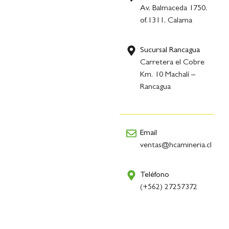
Av. Balmaceda 1750,
of.1311, Calama
Sucursal Rancagua
Carretera el Cobre
Km. 10 Machalí –
Rancagua
Email
ventas@hcamineria.cl
Teléfono
(+562) 27257372