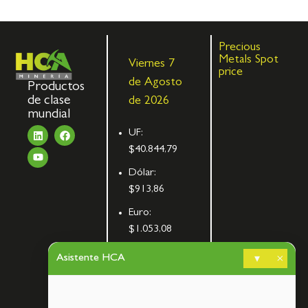
Precious
Metals Spot
Viernes 7
price
de Agosto
Productos
de clase
de 2026
mundial
UF:
$40.844,79
Dólar:
$913,86
Euro:
$1.053,08
UTM:
Asistente HCA
▾
×
$71.649,00
Libra de