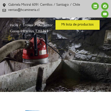
Gabriela Mistral 6091 Cerrillos / Santiago / Chile
ventas@hcamineria.cl
Mi lista de productos
Inicio
/
Trolex
/ Detector
Gases Infrarojo TX6363