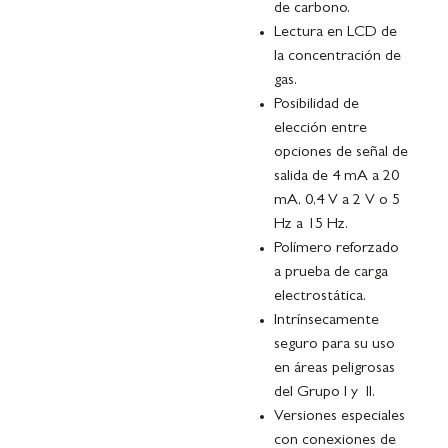
de carbono.
Lectura en LCD de
la concentración de
gas.
Posibilidad de
elección entre
opciones de señal de
salida de 4 mA a 20
mA, 0,4 V a 2 V o 5
Hz a 15 Hz.
Polímero reforzado
a prueba de carga
electrostática.
Intrínsecamente
seguro para su uso
en áreas peligrosas
del Grupo I y II.
Versiones especiales
con conexiones de