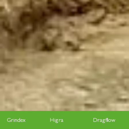
Grindex
Higra
Dragflow