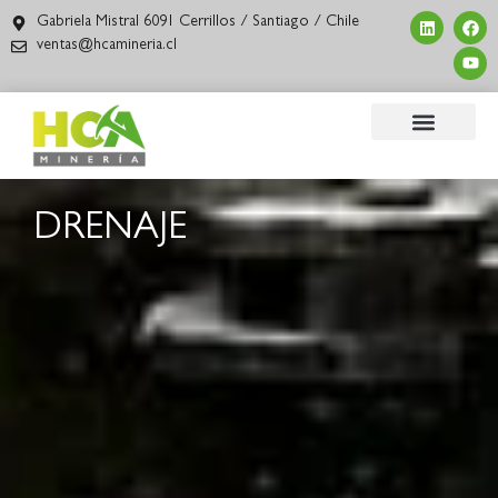
Gabriela Mistral 6091 Cerrillos / Santiago / Chile
ventas@hcamineria.cl
DRENAJE