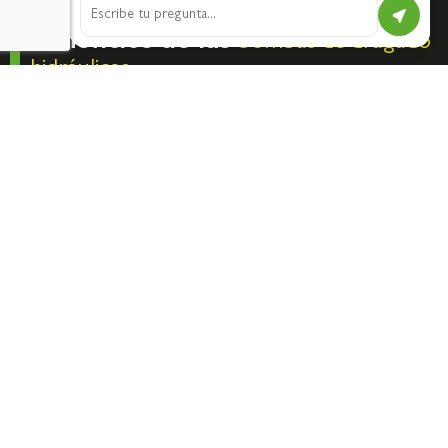
Beneficios de las
bombas de dragado
hidráulicas
Diseñadas para trabajar intensamente en aplicaciones difíciles.
Ajuste de velocidad según la mezcla a bombear.
Múltiples configuraciones disponibles.
Piezas diseñadas en High Chrome, garantizando un excelente
equilibrio entre rendimiento y vida útil.
Adaptables a dragas de control remoto o con cabina para
operador a bordo.
Sensores de temperatura y humedad disponibles para
gestionar aplicaciones complejas.
Línea de accesorios para personalización.