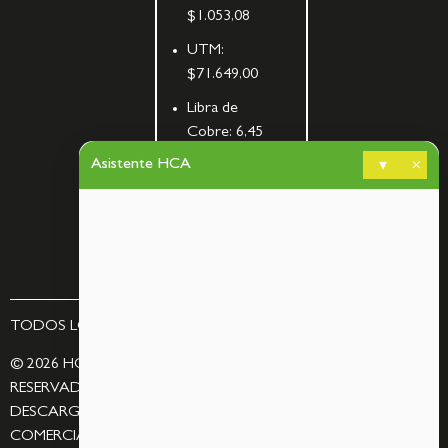
$1.053,08
UTM:
$71.649,00
Libra de
Cobre:
6,45
Asistente HCA
▾
×
Cálculo
de
bombas
TODOS LOS DERECHOS RESERVADOS – BY
ASCORP
© 2026 HCA MINERÍA SPA. TODOS LOS DERECHOS
RESERVADOS. QUEDA PROHIBIDA LA REPRODUCCIÓN,
DESCARGA, MODIFICACIÓN, DISTRIBUCIÓN O UTILIZACIÓN
COMERCIAL DE LAS IMÁGENES Y CONTENIDOS DE ESTE