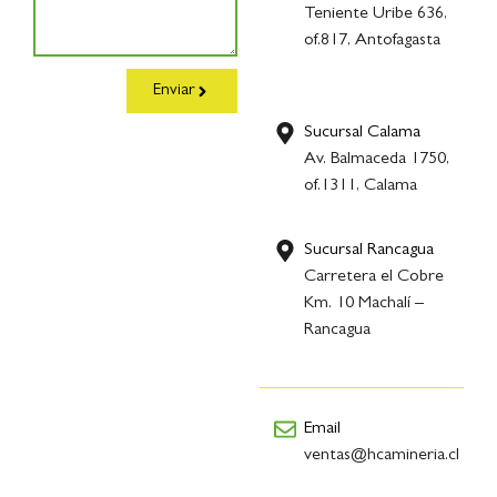
Teniente Uribe 636,
of.817, Antofagasta
Enviar
Sucursal Calama
Av. Balmaceda 1750,
of.1311, Calama
Sucursal Rancagua
Carretera el Cobre
Km. 10 Machalí –
Rancagua
Email
ventas@hcamineria.cl