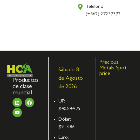
Teléfono
(+562) 27257372
Precious
Metals Spot
Sábado 8
price
de Agosto
Productos
de clase
de 2026
mundial
UF:
$40.844,79
Dólar:
$913,86
Euro: