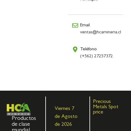
Email
ventas@hcamineria.cl
Teléfono
(+562) 27257372
Precious
Metals Spot
Viernes 7
price
de Agosto
Productos
de clase
de 2026
mundial