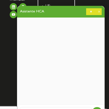
UF:
Asistente HCA
$40.844,79
▾
×
Dólar:
$911,58
Euro:
$1.053,36
UTM:
$71.649,00
Libra de
Cobre:
6,43
Cálculo
de
bombas