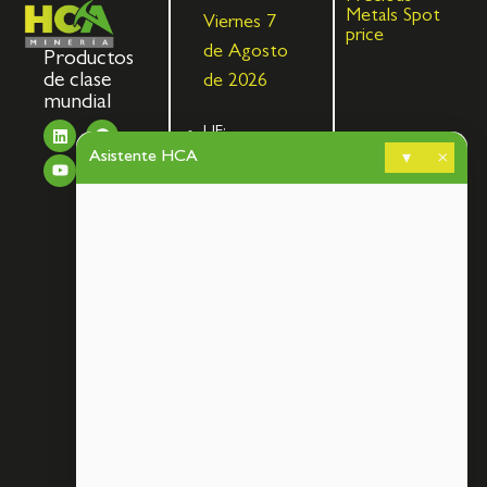
Metals Spot
Viernes 7
price
de Agosto
Productos
de clase
de 2026
mundial
UF:
Asistente HCA
$40.844,79
▾
×
Dólar:
$913,86
Euro:
$1.053,08
UTM:
$71.649,00
Libra de
Cobre:
6,45
Cálculo
de