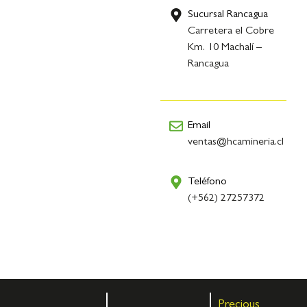
Sucursal Rancagua
Carretera el Cobre
Km. 10 Machalí –
Rancagua
Email
ventas@hcamineria.cl
Teléfono
(+562) 27257372
Precious