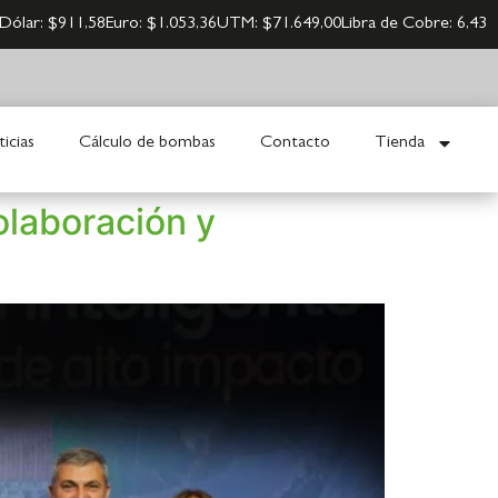
Dólar:
$911,58
Euro:
$1.053,36
UTM:
$71.649,00
Libra de Cobre:
6,43
icias
Cálculo de bombas
Contacto
Tienda
olaboración y