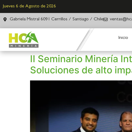
Jueves 6 de Agosto de 2026
Gabriela Mistral 6091 Cerrillos / Santiago / Chile
ventas@hca
Inicio
II Seminario Minería In
Soluciones de alto im