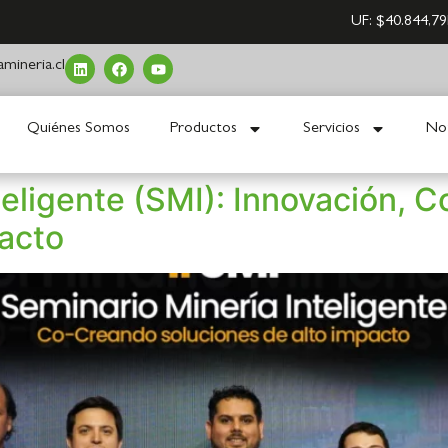
UF:
$40.844,79
mineria.cl
Quiénes Somos
Productos
Servicios
Not
teligente (SMI): Innovación, C
pacto