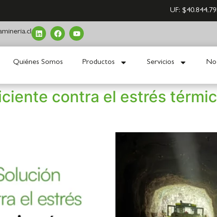
UF:
$40.844,79
mineria.cl
Quiénes Somos
Productos
Servicios
Not
ciente contra el estrés térmic