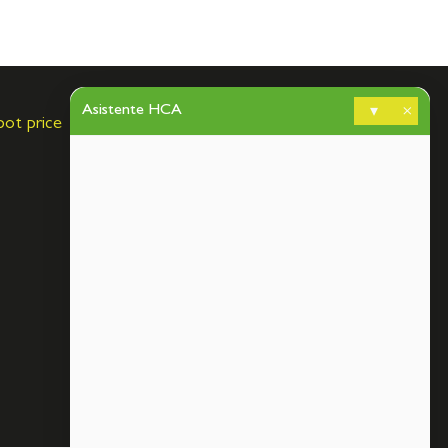
Asistente HCA
▾
×
pot price