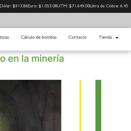
Dólar:
$913,86
Euro:
$1.053,08
UTM:
$71.649,00
Libra de Cobre:
6,45
icias
Cálculo de bombas
Contacto
Tienda
o en la minería