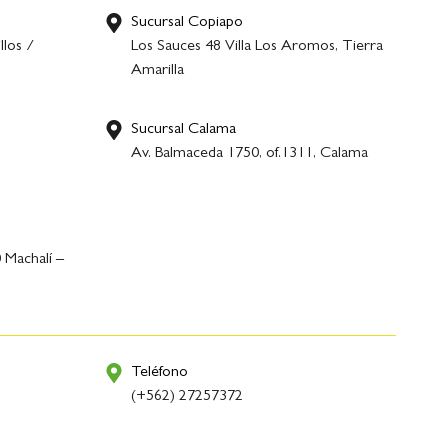
Sucursal Copiapo
llos /
Los Sauces 48 Villa Los Aromos, Tierra
Amarilla
Sucursal Calama
,
Av. Balmaceda 1750, of.1311, Calama
 Machalí –
Teléfono
(+562) 27257372