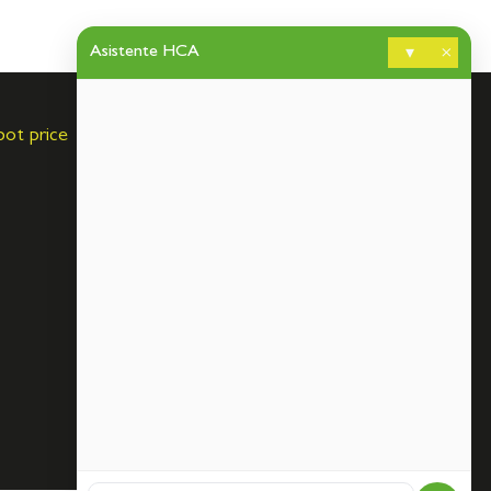
Asistente HCA
▾
×
pot price