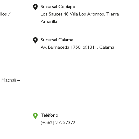
Sucursal Copiapo
llos /
Los Sauces 48 Villa Los Aromos, Tierra
Amarilla
Sucursal Calama
,
Av. Balmaceda 1750, of.1311, Calama
 Machalí –
Teléfono
(+562) 27257372