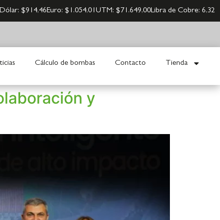
Dólar:
$914,46
Euro:
$1.054,01
UTM:
$71.649,00
Libra de Cobre:
6,32
icias
Cálculo de bombas
Contacto
Tienda
olaboración y