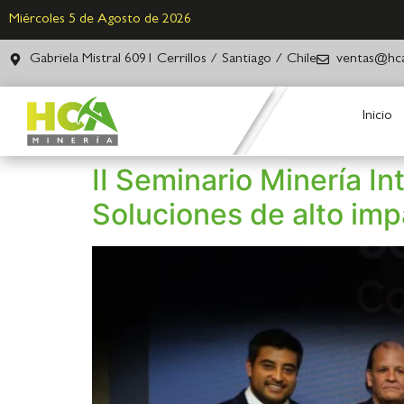
Miércoles 5 de Agosto de 2026
Gabriela Mistral 6091 Cerrillos / Santiago / Chile
ventas@hca
Inicio
II Seminario Minería In
Soluciones de alto im