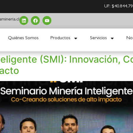
UF:
$40.844,79
mineria.cl
Quiénes Somos
Productos
Servicios
Not
teligente (SMI): Innovación, C
pacto