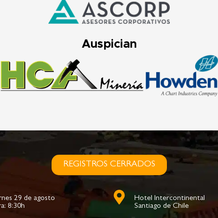
Auspician
REGISTROS CERRADOS
rnes 29 de agosto
Hotel Intercontinental
a: 8:30h
Santiago de Chile