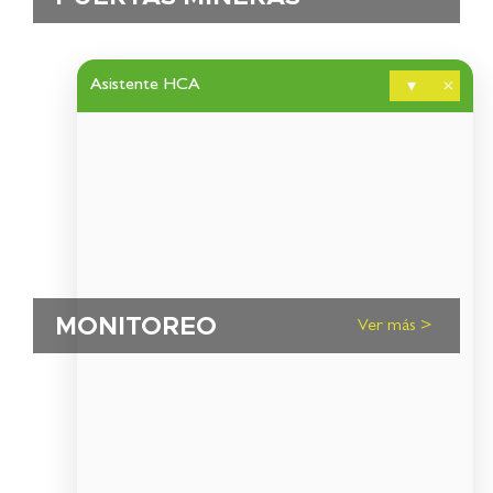
Asistente HCA
▾
×
MONITOREO
Ver más >