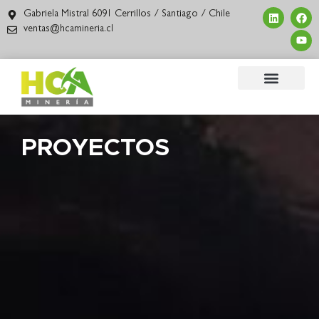
Gabriela Mistral 6091 Cerrillos / Santiago / Chile
ventas@hcamineria.cl
PROYECTOS