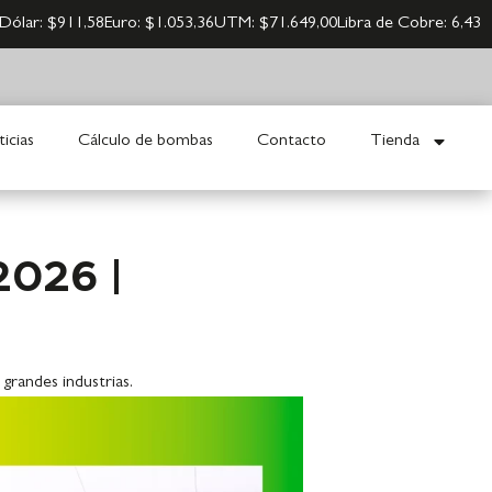
Dólar:
$911,58
Euro:
$1.053,36
UTM:
$71.649,00
Libra de Cobre:
6,43
icias
Cálculo de bombas
Contacto
Tienda
2026 |
grandes industrias.