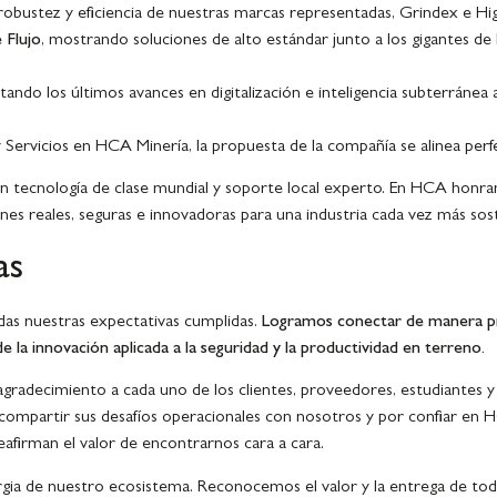
 robustez y eficiencia de nuestras marcas representadas, Grindex e Hig
 Flujo
, mostrando soluciones de alto estándar junto a los gigantes d
ntando los últimos avances en digitalización e inteligencia subterránea
Servicios en HCA Minería, la propuesta de la compañía se alinea perf
on tecnología de clase mundial y soporte local experto. En HCA honr
ones reales, seguras e innovadoras para una industria cada vez más sos
as
s nuestras expectativas cumplidas.
Logramos conectar de manera pro
e la innovación aplicada a la seguridad y la productividad en terreno.
adecimiento a cada uno de los clientes, proveedores, estudiantes y p
 compartir sus desafíos operacionales con nosotros y por confiar en 
eafirman el valor de encontrarnos cara a cara.
inergia de nuestro ecosistema. Reconocemos el valor y la entrega de to