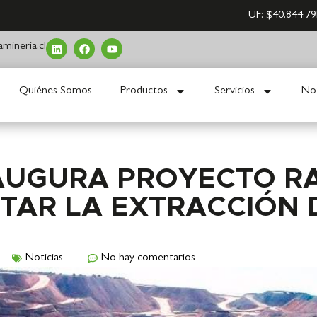
UF:
$40.844,79
mineria.cl
Quiénes Somos
Productos
Servicios
Not
AUGURA PROYECTO RA
TAR LA EXTRACCIÓN 
Noticias
No hay comentarios