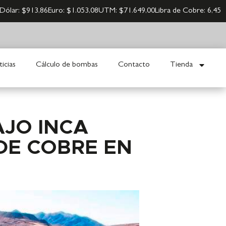
Dólar:
$913,86
Euro:
$1.053,08
UTM:
$71.649,00
Libra de Cobre:
6,45
icias
Cálculo de bombas
Contacto
Tienda
JO INCA
DE COBRE EN