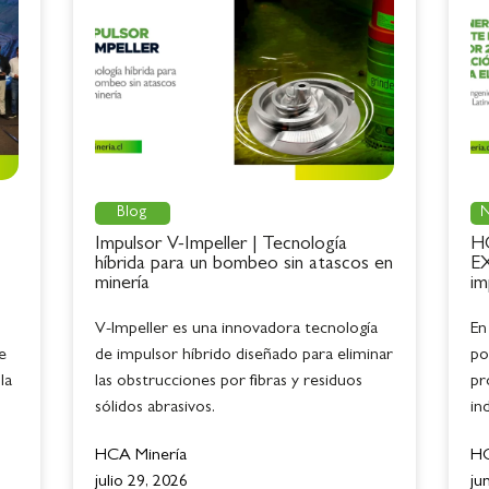
Blog
N
Impulsor V-Impeller | Tecnología
HC
híbrida para un bombeo sin atascos en
EX
minería
im
V-Impeller es una innovadora tecnología
En
e
de impulsor híbrido diseñado para eliminar
po
la
las obstrucciones por fibras y residuos
pr
sólidos abrasivos.
in
HCA Minería
HC
julio 29, 2026
ju