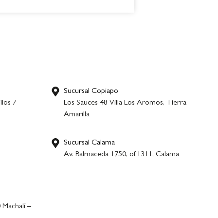
Sucursal Copiapo
llos /
Los Sauces 48 Villa Los Aromos, Tierra
Amarilla
Sucursal Calama
,
Av. Balmaceda 1750, of.1311, Calama
 Machalí –