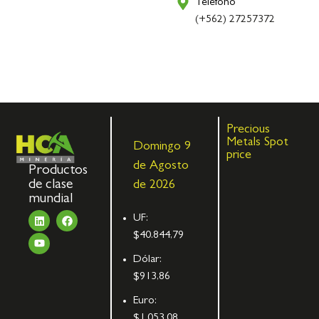
Teléfono
(+562) 27257372
Precious
Metals Spot
Domingo 9
price
de Agosto
Productos
de clase
de 2026
mundial
UF:
$40.844,79
Dólar:
$913,86
Euro:
$1.053,08