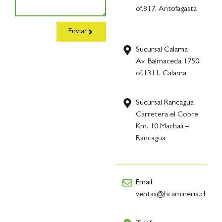
of.817, Antofagasta
Enviar
Sucursal Calama
Av. Balmaceda 1750,
of.1311, Calama
Sucursal Rancagua
Carretera el Cobre
Km. 10 Machalí –
Rancagua
Email
ventas@hcamineria.cl