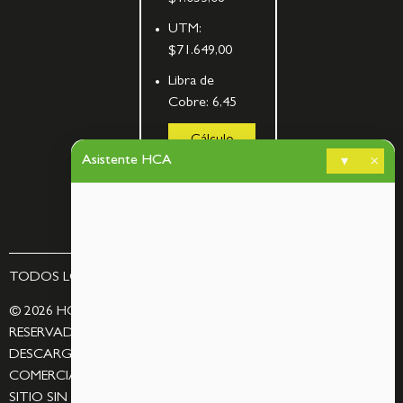
UTM:
$71.649,00
Libra de
Cobre:
6,45
Cálculo
de
Asistente HCA
▾
×
bombas
TODOS LOS DERECHOS RESERVADOS – BY
ASCORP
© 2026 HCA MINERÍA SPA. TODOS LOS DERECHOS
RESERVADOS. QUEDA PROHIBIDA LA REPRODUCCIÓN,
DESCARGA, MODIFICACIÓN, DISTRIBUCIÓN O UTILIZACIÓN
COMERCIAL DE LAS IMÁGENES Y CONTENIDOS DE ESTE
SITIO SIN AUTORIZACIÓN PREVIA Y ESCRITA DE HCA